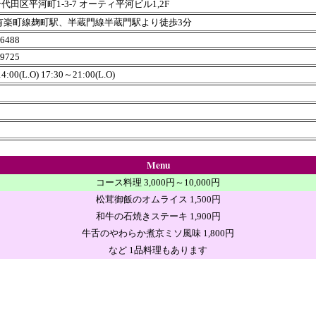
代田区平河町1-3-7 オーティ平河ビル1,2F
有楽町線麹町駅、半蔵門線半蔵門駅より徒歩3分
-6488
-9725
4:00(L.O) 17:30～21:00(L.O)
Menu
コース料理 3,000円～10,000円
松茸御飯のオムライス 1,500円
和牛の石焼きステーキ 1,900円
牛舌のやわらか煮京ミソ風味 1,800円
など 1品料理もあります