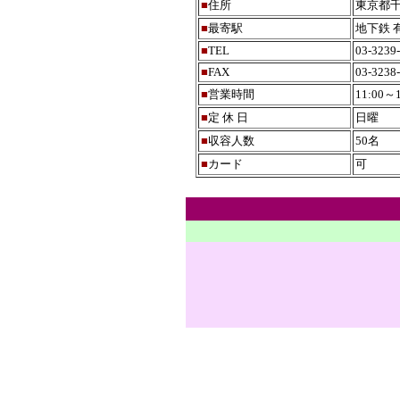
■
住所
東京都千
■
最寄駅
地下鉄 
■
TEL
03-3239
■
FAX
03-3238
■
営業時間
11:00～1
■
定 休 日
日曜
■
収容人数
50名
■
カード
可