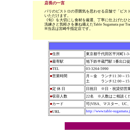
店長の一言
パリのビストロの雰囲気を思わせる店舗で「ビス
いただけます。
《旬》を大切にし食材を厳選、丁寧に仕上げたひ
洗練さと気軽さを兼ね備えたTable Sugamata par
※当店は宮崎牛指定店です。
■
住所
東京都千代田区平河町1-3
■
最寄駅
地下鉄半蔵門駅 1番出口徒
■
TEL
03-3264-5990
■
営業時間
月～金 ランチ11:30～15:00(L
土 ランチ12:00～15:00(L.
■
定 休 日
日祝日 ※日・祝貸切営業
■
収容人数
22名 ※人数はご相談く
■
カード
可(VISA、マスター、UC
URL
http://www.table-sugamata.j
■