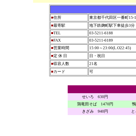
■
住所
東京都千代田区一番町15-1
■
最寄駅
地下鉄麹町駅下車徒歩3分
■
TEL
03-5211-6188
■
FAX
03-5211-6189
■
営業時間
15:00～23:00(L.O22:45)
■
定 休 日
日・祝日
■
収容人数
21名
■
カード
可
せいろ 630円
鶏竜田そば 1470円
鴨
きざみ 940円
と