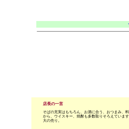
店長の一言
そばの充実はもちろん、お酒に合う、おつまみ、料
から、ウイスキー、焼酎も多数取りそろえています。特
大の売り。