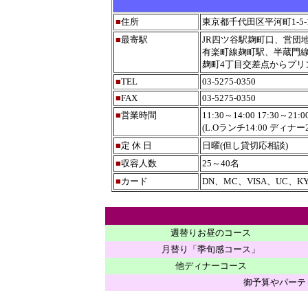
■
住所
東京都千代田区平河町1-5-
■
最寄駅
JR四ツ谷駅麹町口、営団地
有楽町線麹町駅、半蔵門線
麹町4丁目交差点からプリ
■
TEL
03-5275-0350
■
FAX
03-5275-0350
■
営業時間
11:30～14:00 17:30～21:0
(L.Oランチ14:00 ディナー21
■
定 休 日
日曜(但し貸切応相談)
■
収容人数
25～40名
■
カード
DN、MC、VISA、UC、KY
週替りお昼のコース
月替り「季旬感コース」
他ディナーコース
御予算やパーテ