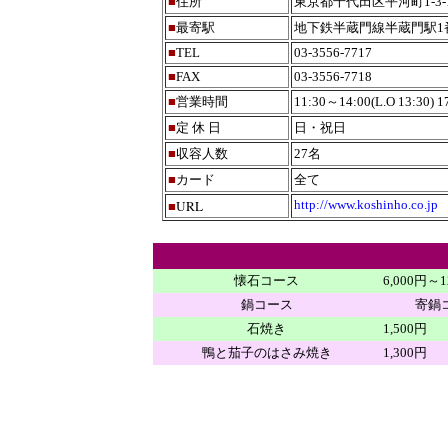
■
住所
東京都千代田区平河町1-3-
■
最寄駅
地下鉄半蔵門線半蔵門駅1
■
TEL
03-3556-7717
■
FAX
03-3556-7718
■
営業時間
11:30～14:00(L.O 13:30) 1
■
定 休 日
日・祝日
■
収容人数
27名
■
カード
全て
URL
http://www.koshinho.co.jp
■
懐石コース
6,000円～1
鍋コース
寄鍋
石焼き
1,500円
鴨と茄子のはさみ焼き
1,300円