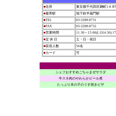
■
住所
東京都千代田区麹町1-8 JF
■
最寄駅
地下鉄半蔵門駅
■
TEL
03-3288-8731
■
FAX
03-3288-8732
■
営業時間
11:30～15:00(L.O14:30) 1
■
定 休 日
土・日・祝日
■
収容人数
56名
■
カード
可
シェフおすすめごちゃまぜサラダ
牛スネ肉のやわらかビール煮
たっぷり木の子のうす焼きピザ