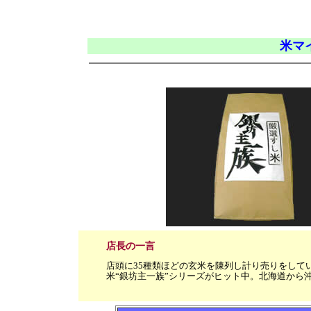
米マ
店長の一言
店頭に35種類ほどの玄米を陳列し計り売りをして
米“銀坊主一族”シリーズがヒット中。北海道から