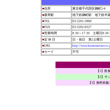
■
住所
東京都千代田区麹町2-6
■
最寄駅
地下鉄麹町駅 地下鉄半
■
TEL
03-3261-3960
■
FAX
03-3262-0327
■
営業時間
8:30～17:30 土曜日8:30～
■
定 休 日
日・祝日 第2土曜日
■
URL
http://www.komemeister.co.
■
カード
不可
【1】飲
【2】サ
【3】無料炊飯