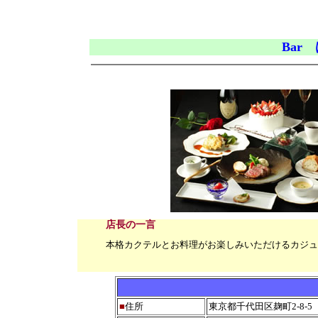
Bar 
店長の一言
本格カクテルとお料理がお楽しみいただけるカジュ
■
住所
東京都千代田区麹町2-8-5 