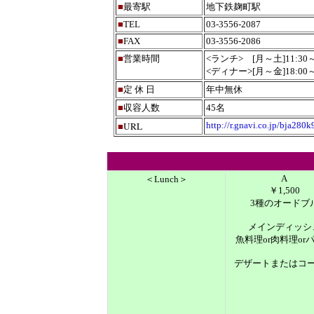
■
最寄駅
地下鉄麹町駅
■
TEL
03-3556-2087
■
FAX
03-3556-2086
■
営業時間
<ランチ> [月～土]11:30～14
<ディナー>[月～金]18:00～24
■
定 休 日
年中無休
■
収容人数
45名
URL
http://r.gnavi.co.jp/bja280
■
A
＜Lunch＞
￥1,500
3種のオードブ
メインディッシ
魚料理or肉料理or
デザートまたはコ