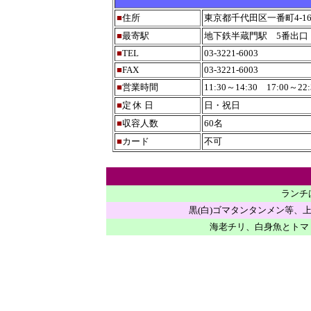
■
住所
東京都千代田区一番町4-1
■
最寄駅
地下鉄半蔵門駅 5番出口
■
TEL
03-3221-6003
■
FAX
03-3221-6003
■
営業時間
11:30～14:30 17:00～22:3
■
定 休 日
日・祝日
■
収容人数
60名
■
カード
不可
ランチ
黒(白)ゴマタンタンメン等、
海老チリ、白身魚とトマ