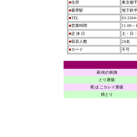
■
住所
東京都千
■
最寄駅
地下鉄
■
TEL
03-3264
■
営業時間
11:00～1
■
定 休 日
土・日
■
収容人数
24名
■
カード
不可
昼)旬の刺身
とり唐揚
夜)まこカレイ唐揚
焼とり