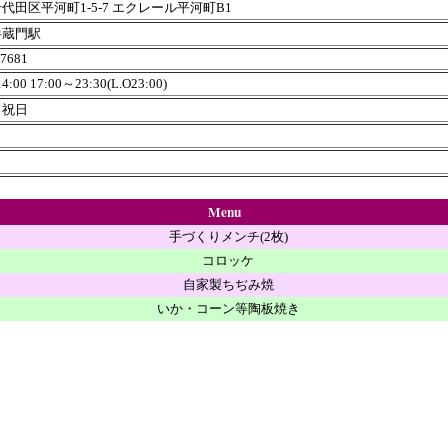
代田区平河町1-5-7 エクレール平河町B1
半蔵門駅
-7681
4:00 17:00～23:30(L.O23:00)
・祝日
Menu
手づくりメンチ(2枚)
コロッケ
自家製ちぢみ焼
いか・コーン等陶板焼き